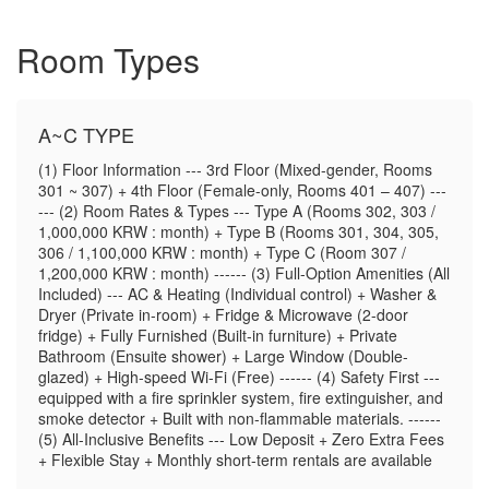
Room Types
A~C TYPE
(1) Floor Information --- 3rd Floor (Mixed-gender, Rooms
301 ~ 307) + 4th Floor (Female-only, Rooms 401 – 407) ---
--- (2) Room Rates & Types --- Type A (Rooms 302, 303 /
1,000,000 KRW : month) + Type B (Rooms 301, 304, 305,
306 / 1,100,000 KRW : month) + Type C (Room 307 /
1,200,000 KRW : month) ------ (3) Full-Option Amenities (All
Included) --- AC & Heating (Individual control) + Washer &
Dryer (Private in-room) + Fridge & Microwave (2-door
fridge) + Fully Furnished (Built-in furniture) + Private
Bathroom (Ensuite shower) + Large Window (Double-
glazed) + High-speed Wi-Fi (Free) ------ (4) Safety First ---
equipped with a fire sprinkler system, fire extinguisher, and
smoke detector + Built with non-flammable materials. ------
(5) All-Inclusive Benefits --- Low Deposit + Zero Extra Fees
+ Flexible Stay + Monthly short-term rentals are available