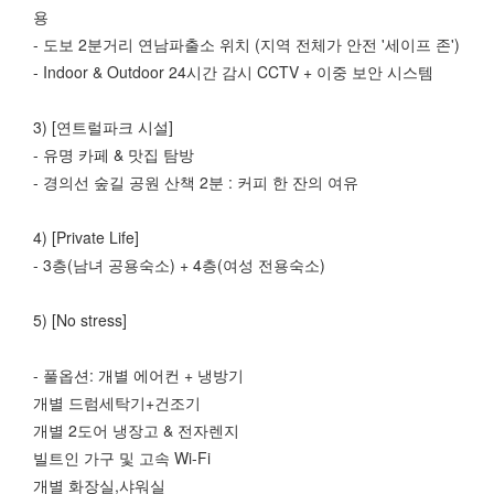
용
- 도보 2분거리 연남파출소 위치 (지역 전체가 안전 '세이프 존')
- Indoor & Outdoor 24시간 감시 CCTV + 이중 보안 시스템
3) [연트럴파크 시설]
- 유명 카페 & 맛집 탐방
- 경의선 숲길 공원 산책 2분 : 커피 한 잔의 여유
4) [Private Life]
- 3층(남녀 공용숙소) + 4층(여성 전용숙소)
5) [No stress]
- 풀옵션: 개별 에어컨 + 냉방기
개별 드럼세탁기+건조기
개별 2도어 냉장고 & 전자렌지
빌트인 가구 및 고속 Wi-Fi
개별 화장실,샤워실