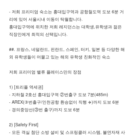
- 저희 프리미엄 숙소는 홍대입구역과 공항철도역 도보 6분 거
리에 있어 서울시내 이동이 탁월합니다.
홍대입구역에 위치한 저희 레지던스는 대학생,유학생과 젊은
직장인에게 최적의 선택입니다.
##. 프랑스, 네덜란드, 핀란드, 스페인, 터키, 일본 등 다양한 해
외 유학생들이 머물고 있는 해외 유학생 친화적인 숙소
저희 프리미엄 밸류 플레이스만의 장점
1) [트리플 역세권]
- 지하철 2호선 홍대입구역 ②번출구 도보 7분(485m)
- AREX(③번출구/인천공항 환승없이 직행 ✈️)까지 도보 6분
- 경의중앙선(③번 출구)까지 도보 6분
2) [Safety First]
- 모든 객실 첨단 소방 설비 및 스프링클러 시스템, 불연자재 사