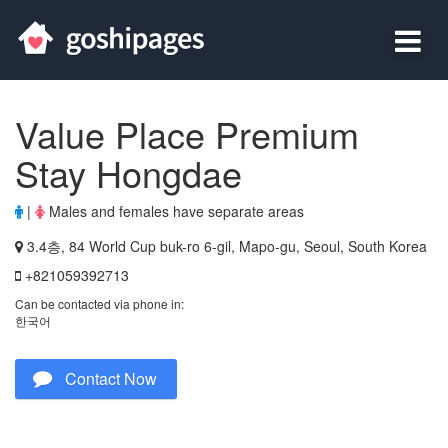
Value Place Premium
Stay Hongdae
|
Males and females have separate areas
3.4층, 84 World Cup buk-ro 6-gil, Mapo-gu, Seoul, South Korea
+821059392713
Can be contacted via phone in:
한국어
Contact Now